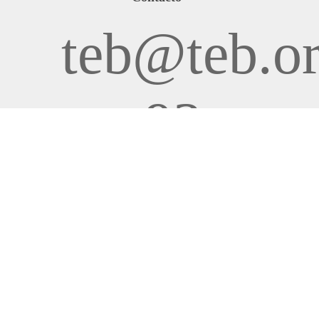
teb@teb.o
+93
360 03
87