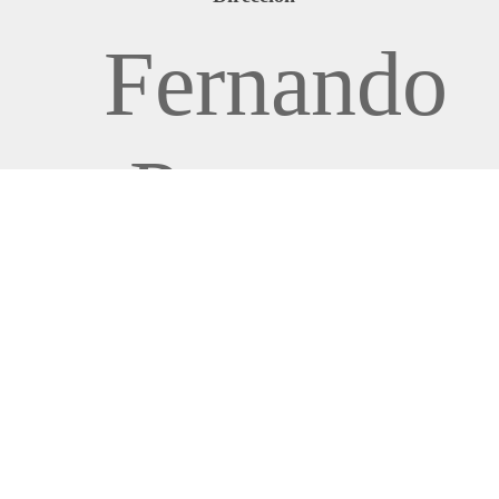
Fernando
Pessoa
54-64
08030